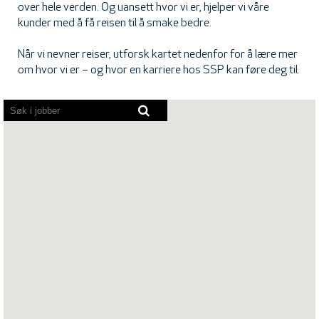
over hele verden. Og uansett hvor vi er, hjelper vi våre
kunder med å få reisen til å smake bedre.
Når vi nevner reiser, utforsk kartet nedenfor for å lære mer
om hvor vi er – og hvor en karriere hos SSP kan føre deg til.
Skjermlesere
kan
ikke
lese
følgende
søkbare
kart.