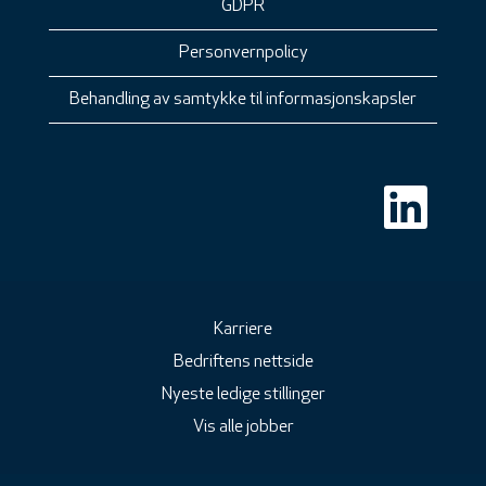
GDPR
Personvernpolicy
Behandling av samtykke til informasjonskapsler
Å
p
n
e
s
i
e
t
n
Karriere
y
Bedriftens nettside
t
t
Nyeste ledige stillinger
f
a
Vis alle jobber
n
e
a
r