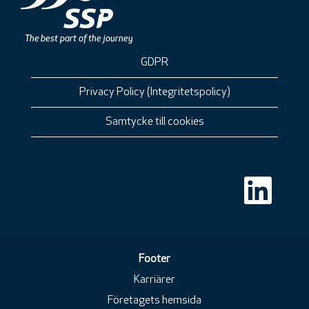
GDPR
Privacy Policy (Integritetspolicy)
Samtycke till cookies
Ö
p
p
n
a
s
i
e
Footer
n
n
Karriärer
y
f
Företagets hemsida