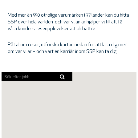
Med mer än 550 otroliga varumärken i 37 länder kan du hitta
SSP över hela världen och var vi än är hjälper vi till att få
våra kunders reseupplevelser att bli bättre.
På tal om resor, utforska kartan nedan för att lära dig mer
om var vi är – och vart en karriär inom SSP kan ta dig.
Skärmläsare
kan
inte
läsa
följande
sökbara
karta.