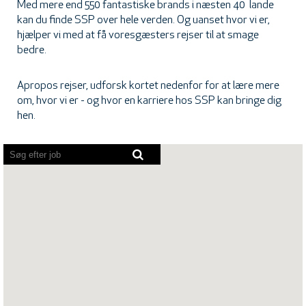
Med mere end 550 fantastiske brands i næsten 40 lande
kan du finde SSP over hele verden. Og uanset hvor vi er,
hjælper vi med at få voresgæsters rejser til at smage
bedre.
Apropos rejser, udforsk kortet nedenfor for at lære mere
om, hvor vi er - og hvor en karriere hos SSP kan bringe dig
hen.
Skærmlæsere
kan
ikke
læse
følgende
søgbare
oversigt.