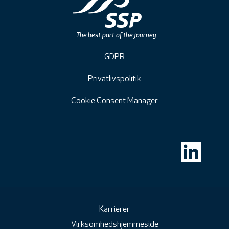
GDPR
Privatlivspolitik
Cookie Consent Manager
Å
b
n
e
r
i
e
n
n
Karrierer
y
Virksomhedshjemmeside
f