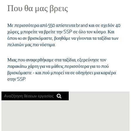
Που θα μας βρεις
Με περισσότερα από 550 απίστευτα brand και σε σχεδόν 40
χώρες, μπορείτε να βρείτε την SSP σε όλο τον κόσμο. Και
όπου κι αν βρισκόμαστε, βοηθάμε να γίνονται τα ταξίδια των
πελατών μας πιο νόστιμα.
Μιας που αναφερθήκαμε στα ταξίδια, εξερεύνησε τον
παρακάτω χάρτη για να μάθεις περισσότερα για το πού
βρισκόμαστε - και πού μπορεί να σε οδηγήσει μια καριέρα
στην SSP.
Τα
εργαλεία
ανάγνωσης
οθόνης
δεν
μπορούν