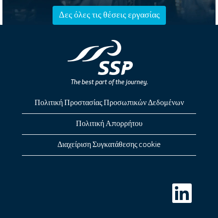
Δες όλες τις θέσεις εργασίας
Πολιτική Προστασίας Προσωπικών Δεδομένων
Πολιτική Απορρήτου
Διαχείριση Συγκατάθεσης cookie
Α
ν
ο
ί
γ