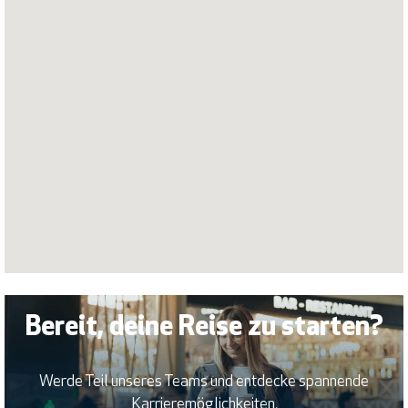
Karte
nicht
lesen.
Bereit, deine Reise zu starten?
Werde Teil unseres Teams und entdecke spannende
Karrieremöglichkeiten.