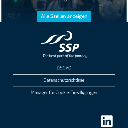
Alle Stellen anzeigen
DSGVO
Datenschutzrichtlinie
Manager für Cookie-Einwilligungen
W
i
r