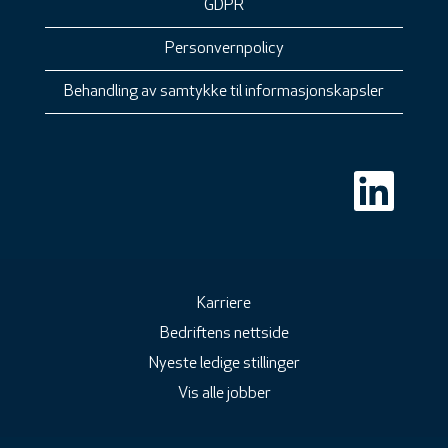
GDPR
Personvernpolicy
Behandling av samtykke til informasjonskapsler
Å
p
n
e
s
i
e
t
n
Karriere
y
Bedriftens nettside
t
t
Nyeste ledige stillinger
f
a
Vis alle jobber
n
e
a
r