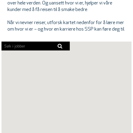
over hele verden. Og uansett hvor vi er, hjelper vi våre
kunder med å få reisen til å smake bedre.
Når vi nevner reiser, utforsk kartet nedenfor for å lære mer
om hvor vi er – og hvor en karriere hos SSP kan føre deg til.
Skjermlesere
kan
ikke
lese
følgende
søkbare
kart.