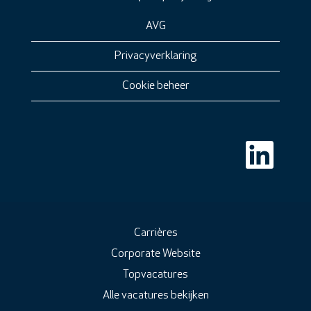
AVG
Privacyverklaring
Cookie beheer
O
p
e
n
t
i
n
e
e
Carrières
n
Corporate Website
n
i
Topvacatures
e
u
Alle vacatures bekijken
w
t