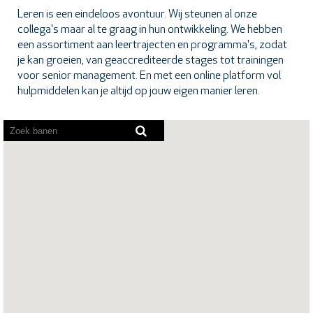
Leren is een eindeloos avontuur. Wij steunen al onze
collega's maar al te graag in hun ontwikkeling. We hebben
een assortiment aan leertrajecten en programma's, zodat
je kan groeien, van geaccrediteerde stages tot trainingen
voor senior management. En met een online platform vol
hulpmiddelen kan je altijd op jouw eigen manier leren.
Screenreaders
kunnen
de
volgende
doorzoekbare
kaart
niet
lezen.