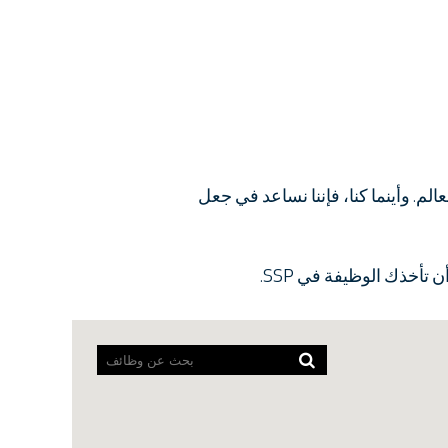
رب من 40 دولة، يمكنك العثور على SSP في جميع أنحاء العالم. وأينما كنا، فإننا نساعد في جعل
أخذك الوظيفة في SSP.
لا
يمكن
لقارئي
الشاشة
قراءة
الخريطة