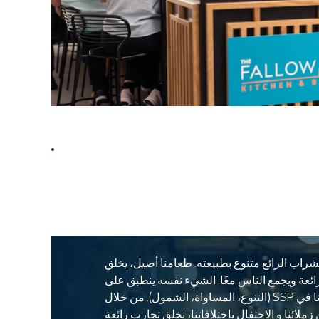
ى طبيعتك. هكذا
شراب الرائع متنوع بطبيعته. طعامنا أصيل، يخلق
ئعة ويجمع الناس معًا. الشيء نفسه ينطبق على
سياستنا في SSP (التنوع، المساواة، الشمول). من خلال
زملائنا و الاحتفال باختلافاتنا، نخلق تجارب رائعة