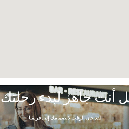
 أنت جاهز لبدء رحلتك
لقد حان الوقت لانضمامك إلى فريقنا