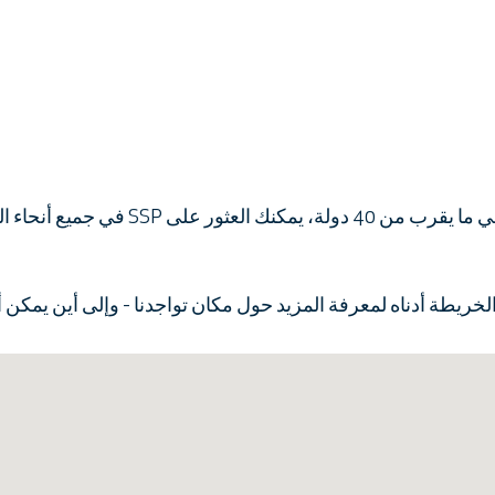
مع أكثر من 550 علامة تجارية رائعة في ما يق
طة أدناه لمعرفة المزيد حول مكان تواجدنا - وإلى أين يمكن أن ت