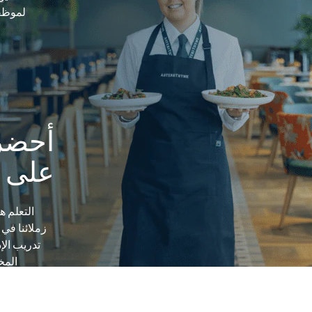
لموظفي
أحضر
على 
التعلم 
زملائنا في 
تدريب الإ
المخ