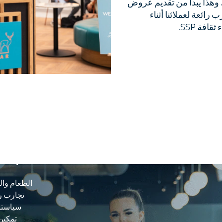
 وهذا يبدأ من تقديم عروض
رائعة لعملائنا أثناء
فة SSP.
كن عل
نحبه.
الطعام وال
تجارب را
تمكين 