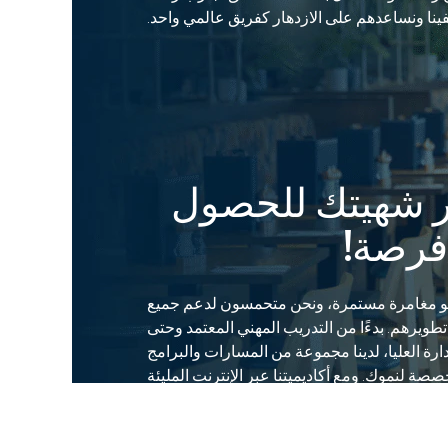
نا ونساعدهم على الازدهار كفريق عالمي واحد.
 شهيتك للحصول
فرصة!
هو مغامرة مستمرة، ونحن متحمسون لدعم جميع
تطويرهم. بدءًا من التدريب المهني المعتمد وحتى
دارة العليا، لدينا مجموعة من المسارات والبرامج
صصة لنموك. ومع أكاديميتنا عبر الإنترنت المليئة
بالموارد، أنت دائمًا حر في تعلم طريقك.