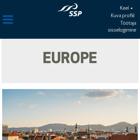
Keel
Kuva profiil
Töötaja
sisselogimine
EUROPE