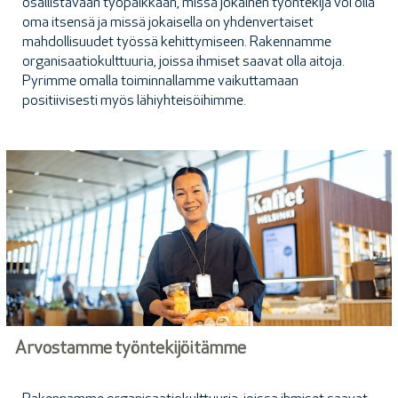
osallistavaan työpaikkaan, missä jokainen työntekijä voi olla
oma itsensä ja missä jokaisella on yhdenvertaiset
mahdollisuudet työssä kehittymiseen. Rakennamme
organisaatiokulttuuria, joissa ihmiset saavat olla aitoja.
Pyrimme omalla toiminnallamme vaikuttamaan
positiivisesti myös lähiyhteisöihimme.
Arvostamme työntekijöitämme