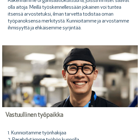
Rakennamme organisaatiokulttuuria, joissa ihmiset saavat
olla aitoja. Meillä työskennellessään jokainen voi tuntea
itsensä arvostetuksi, ilman tarvetta todistaa oman
työpanoksensa merkitystä. Kunnioitamme ja arvostamme
ihmisyyttä ja ehkäisemme syrjintää.
Vastuullinen työpaikka
1. Kunnioitamme työnhakijaa