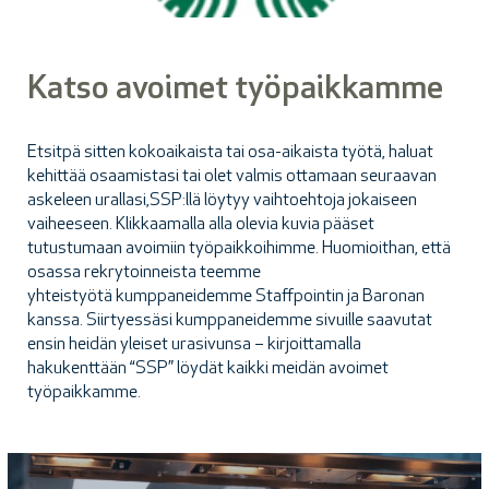
Katso avoimet työpaikkamme
Etsitpä sitten kokoaikaista tai osa-aikaista työtä, haluat
kehittää osaamistasi tai olet valmis ottamaan seuraavan
askeleen urallasi,SSP:llä löytyy vaihtoehtoja jokaiseen
vaiheeseen. Klikkaamalla alla olevia kuvia pääset
tutustumaan avoimiin työpaikkoihimme. Huomioithan, että
osassa rekrytoinneista teemme
yhteistyötä kumppaneidemme Staffpointin ja Baronan
kanssa. Siirtyessäsi kumppaneidemme sivuille saavutat
ensin heidän yleiset urasivunsa – kirjoittamalla
hakukenttään “SSP” löydät kaikki meidän avoimet
työpaikkamme.