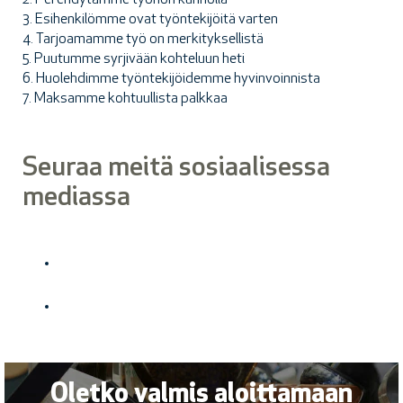
2. Perehdytämme työhön kunnolla
3. Esihenkilömme ovat työntekijöitä varten
4. Tarjoamamme työ on merkityksellistä
5. Puutumme syrjivään kohteluun heti
6. Huolehdimme työntekijöidemme hyvinvoinnista
7. Maksamme kohtuullista palkkaa
Seuraa meitä sosiaalisessa
mediassa
Oletko valmis aloittamaan