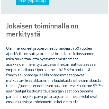
Jokaisen toiminnalla on
merkitystä
Olemme luoneet ja operoineet brändejä yli 60 vuoden
ajan. Meillä on satoja brändejä brändiportfoliossamme,
mikä tarkoittaa, että pystymme vastaamaan
asiakkaidemme erityistarpeisiin heidän matkustaessaan
ympäri maailmaa. Operoimme sekä SSP:n omia että
franchise- brändejä. Kaikki brändimme tarjoavat
matkustaville asiakkaillemme laadukasta ja hyvänmakuista
ruokaa / juomaa erinomaisen palvelun kera. Kaikki me SSP:n
asiantuntijat keittiöstä taustaorganisaatioon teemme
parhaamme joka päivä, jotta tarjoamamme palvelut ovat
ensiluokkaisia ja kohdennettu oikeille ihmisille.