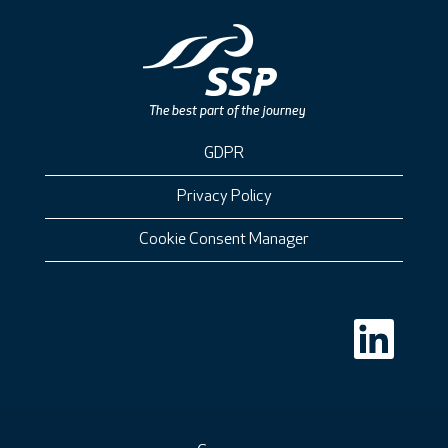
GDPR
Privacy Policy
Cookie Consent Manager
A
v
a
u
t
u
u
u