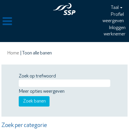
Taal
Profiel
weergeven
Inloggen
werknemer
(huidige
Home
|
Toon alle banen
pagina)
Zoek op trefwoord
Meer opties weergeven
Zoek per categorie