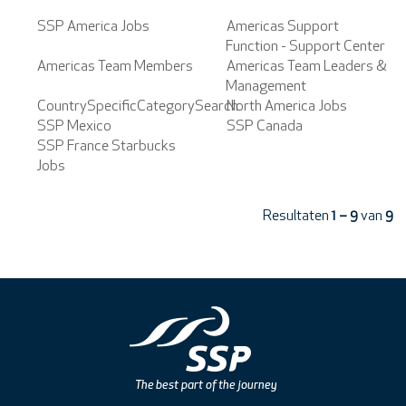
SSP America Jobs
Americas Support
Function - Support Center
Americas Team Members
Americas Team Leaders &
Management
CountrySpecificCategorySearch
North America Jobs
SSP Mexico
SSP Canada
SSP France Starbucks
Jobs
Resultaten
1 – 9
van
9