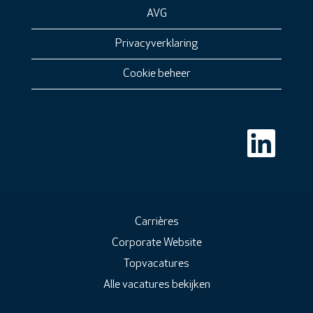
AVG
Privacyverklaring
Cookie beheer
O
p
e
n
t
i
n
e
e
Carrières
n
Corporate Website
n
i
Topvacatures
e
u
Alle vacatures bekijken
w
t
a