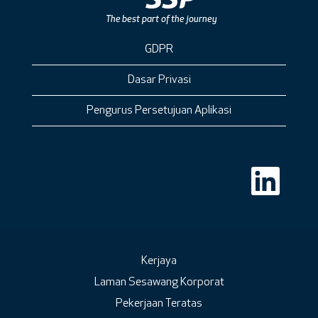
GDPR
Dasar Privasi
Pengurus Persetujuan Aplikasi
B
u
k
a
d
a
l
a
m
Kerjaya
t
Laman Sesawang Korporat
a
b
Pekerjaan Teratas
b
a