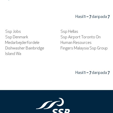
Hasil
1 – 7
daripada
7
Ssp Jobs
Ssp Hellas
Ssp Denmark
Ssp Airport Toronto On
Medarbejderfordele
Human Resources
Dishwasher Bainbridge
Fingers Malaysia Ssp Group
Island Wa
Hasil
1 – 7
daripada
7