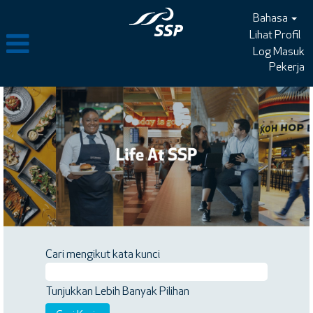
Bahasa
Lihat Profil
Log Masuk
Pekerja
Cari mengikut kata kunci
Tunjukkan Lebih Banyak Pilihan