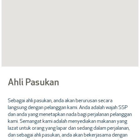
membaca
peta
yang
boleh
dicari
berikut.
Ahli Pasukan
Sebagai ahli pasukan, anda akan berurusan secara
langsung dengan pelanggan kami. Anda adalah wajah SSP
dan anda yang menetapkan nada bagi perjalanan pelanggan
kami. Semangat kami adalah menyediakan makanan yang
lazat untuk orang yang lapar dan sedang dalam perjalanan,
dan sebagai ahli pasukan, anda akan bekerjasama dengan