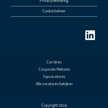
Privacyverklaring
Cookie beheer
O
p
e
n
t
i
n
e
e
Carrières
n
Corporate Website
n
i
Topvacatures
e
u
Alle vacatures bekijken
w
t
a
b
b
l
Copyright 2024