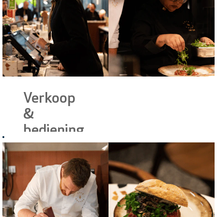
Verkoop
&
bediening
Wil je in het hart
van de
klantbeleving
staan? Je
verwelkomt en
begeleidt klanten