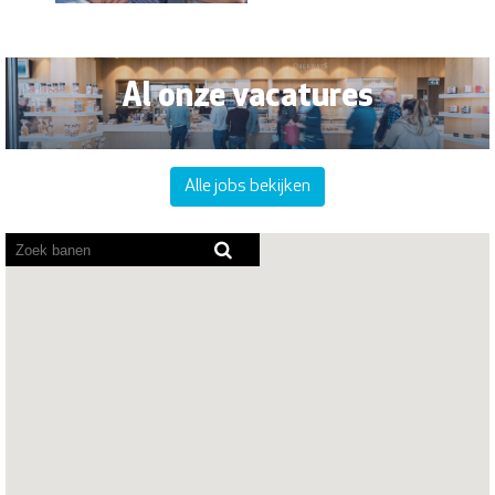
Al onze vacatures
Alle jobs bekijken
Screenreaders
kunnen
de
volgende
doorzoekbare
kaart
niet
lezen.