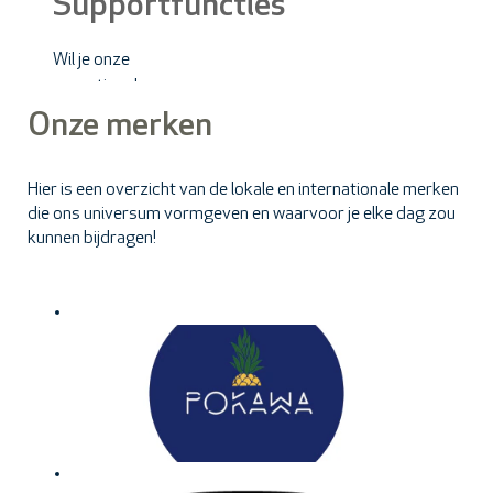
Supportfuncties
producten.
Wil je onze
operationele
activiteiten
Onze merken
ondersteunen?
Human
Hier is een overzicht van de lokale en internationale merken
Resources,
die ons universum vormgeven en waarvoor je elke dag zou
Finance,
kunnen bijdragen!
Marketing… je
draagt bij aan de
prestaties en
ontwikkeling van
SSP Belgium en
SSP Luxemburg
door te werken
aan transversale
en structurerende
opdrachten.