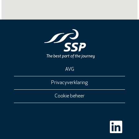
AVG
Privacyverklaring
Cookie beheer
O
p
e
n