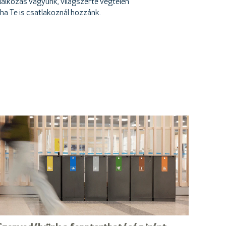
lalkozás vagyunk, világszerte végtelen
 ha Te is csatlakoznál hozzánk.