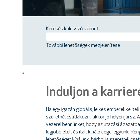
Keresés kulcsszó szerint
További lehetőségek megjelenítése
Induljon a karrier
Ha egy igazán globális, lelkes emberekkel tel
szeretnél csatlakozni, akkor jó helyen jársz. 
vezérel bennünket, hogy az utazási ágazatban
legjobb ételt és italt kínáló cége legyünk. Re
lehetőséget kínálunk, bárhol is szeretnél csat