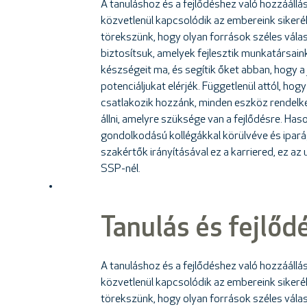
A tanuláshoz és a fejlődéshez való hozzáállá
közvetlenül kapcsolódik az embereink sikeré
törekszünk, hogy olyan források széles vála
biztosítsuk, amelyek fejlesztik munkatársain
készségeit ma, és segítik őket abban, hogy a
potenciáljukat elérjék. Függetlenül attól, hogy
csatlakozik hozzánk, minden eszköz rendelk
állni, amelyre szüksége van a fejlődésre. Has
gondolkodású kollégákkal körülvéve és ipará
szakértők irányításával ez a karriered, ez az 
SSP-nél.
Tanulás és fejlőd
A tanuláshoz és a fejlődéshez való hozzáállá
közvetlenül kapcsolódik az embereink sikeré
törekszünk, hogy olyan források széles vála