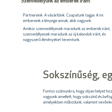
Szenvedélyünk az emberek iránt
Partnereink. A vásárlóink. Csapatunk tagjai. A mi
embereink a lényege annak, akik vagyunk.
Amikor szenvedélyesek maradunk az emberek iránt,
szenvedélyesek maradunk az új kalandok iránt, és
nagyszerű élményeket teremtünk.
Sokszínűség, e
Fontos számunkra, hogy olyan helyet hozz
vagyunk amellett, hogy sokszínű és befog
amelyekben működünk, valamint vevőinket, 