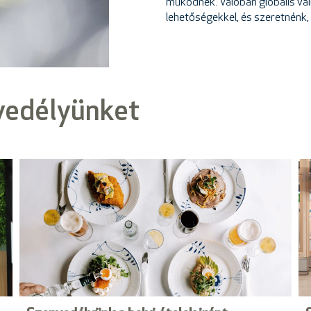
működnek. Valóban globális vál
lehetőségekkel, és szeretnénk,
vedélyünket