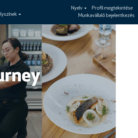
Nyelv
Profil megtekintése
lyszínek
Munkavállaló bejelentkezés