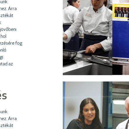
sunk
hez. Arra
sztékát
k
 jövőbeni
 hol
ezésére fog
onló
gi
utad az
és
sunk
hez. Arra
sztékát