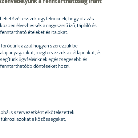
Szenvedélyünk a fenntarthatóság iránt
Lehetővé tesszük ügyfeleinknek, hogy utazás
közben élvezhessék a nagyszerű ízű, tápláló és
fenntartható ételeket és italokat.
Törődünk azzal, hogyan szerezzük be
alapanyagainkat, megtervezzük az étlapunkat, és
segítünk ügyfeleinknek egészségesebb és
fenntarthatóbb döntéseket hozni.
lobális szervezetként elkötelezettek
y tükrözi azokat a közösségeket,