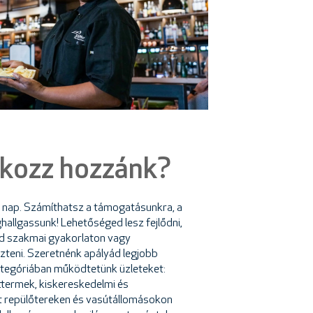
akozz hozzánk?
 nap. Számíthatsz a támogatásunkra, a
hallgassunk! Lehetőséged lesz fejlődni,
d szakmai gyakorlaton vagy
zteni. Szeretnénk apályád legjobb
kategóriában működtetünk üzleteket:
ttermek, kiskereskedelmi és
t repülőtereken és vasútállomásokon