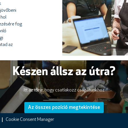
k
 jövőbeni
 hol
ezésére fog
onló
gi
utad az
Készen állsz az útra?
Itt az ideje, hogy csatlakozz csapatunkhoz
Az összes pozíció megtekintése
Cookie Consent Manager