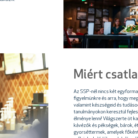
Miért csatl
Az SSP-nél nincs két egyforma
figyelmünkre és arra, hogy meg
valamint készségeid és tudáso
tanulmányokon keresztül fejles
élménye lenni! Világszerte öt 
kávézók és pékségek, bárok, é
gyorséttermek, amelyek főkén