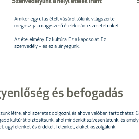
Szenvedélyünk a helyi ételek iránt
Amikor egy utas ételt vásárol tőlünk, világszerte
megosztja a nagyszerű ételek iránti szeretetünket.
Az étel élmény. Ez kultúra. Ez a kapcsolat. Ez
szenvedély – és ez a lényegünk.
gyenlőség és befogadás
unk létre, ahol szeretsz dolgozni, és ahova valóban tartozhatsz. G
adó kultúrát biztosítsunk, ahol mindenkit szívesen látunk, és amel
ügyfeleinket és érdekelt feleinket, akiket kiszolgálunk.