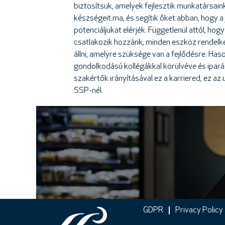
biztosítsuk, amelyek fejlesztik munkatársain
készségeit ma, és segítik őket abban, hogy a
potenciáljukat elérjék. Függetlenül attól, hogy
csatlakozik hozzánk, minden eszköz rendelk
állni, amelyre szüksége van a fejlődésre. Has
gondolkodású kollégákkal körülvéve és ipará
szakértők irányításával ez a karriered, ez az 
SSP-nél.
GDPR
Privacy Policy