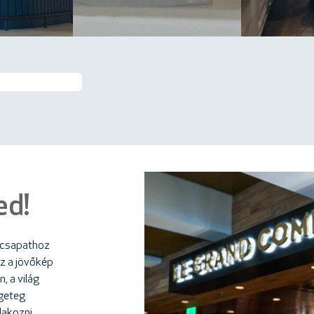
ed!
i csapathoz
Az a jövőkép
, a világ
ngeteg
lakozni.