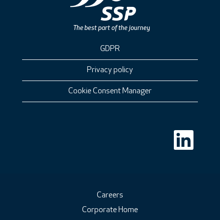
GDPR
Privacy policy
Cookie Consent Manager
Å
p
n
e
s
i
e
t
n
Careers
y
Corporate Home
t
t