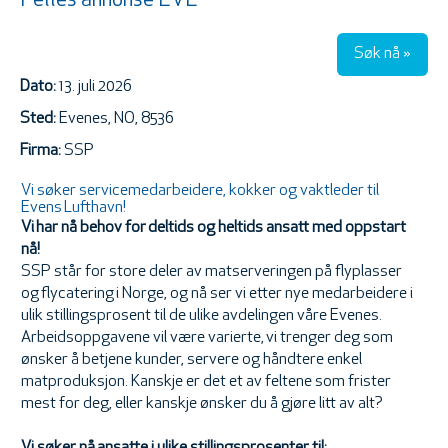
Felles annonse EVE
Søk nå »
Dato:
13. juli 2026
Sted:
Evenes, NO, 8536
Firma:
SSP
Vi søker servicemedarbeidere, kokker og vaktleder til
Evens Lufthavn!
Vi har nå behov for deltids og heltids ansatt med oppstart
nå!
SSP står for store deler av matserveringen på flyplasser
og flycatering i Norge, og nå ser vi etter nye medarbeidere i
ulik stillingsprosent til de ulike avdelingen våre Evenes.
Arbeidsoppgavene vil være varierte, vi trenger deg som
ønsker å betjene kunder, servere og håndtere enkel
matproduksjon. Kanskje er det et av feltene som frister
mest for deg, eller kanskje ønsker du å gjøre litt av alt?