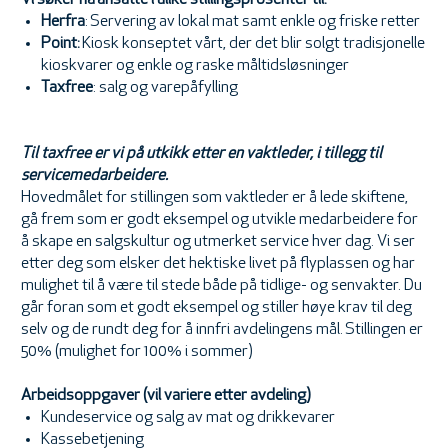
Vi søker nå ansatte i ulike stillingsprosenter til:
Herfra
: Servering av lokal mat samt enkle og friske retter
Point:
Kiosk konseptet vårt, der det blir solgt tradisjonelle
kioskvarer og enkle og raske måltidsløsninger
Taxfree
: salg og varepåfylling
Til taxfree er vi på utkikk etter en vaktleder, i tillegg til
servicemedarbeidere.
Hovedmålet for stillingen som vaktleder er å lede skiftene,
gå frem som er godt eksempel og utvikle medarbeidere for
å skape en salgskultur og utmerket service hver dag. Vi ser
etter deg som elsker det hektiske livet på flyplassen og har
mulighet til å være til stede både på tidlige- og senvakter. Du
går foran som et godt eksempel og stiller høye krav til deg
selv og de rundt deg for å innfri avdelingens mål. Stillingen er
50% (mulighet for 100% i sommer)
Arbeidsoppgaver (vil variere etter avdeling)
Kundeservice og salg av mat og drikkevarer
Kassebetjening