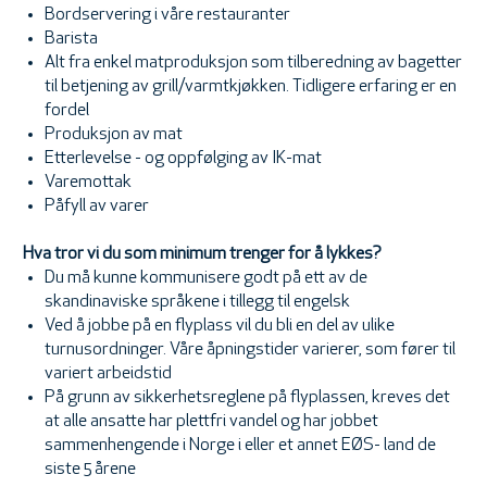
Bordservering i våre restauranter
Barista
Alt fra enkel matproduksjon som tilberedning av bagetter
til betjening av grill/varmtkjøkken. Tidligere erfaring er en
fordel
Produksjon av mat
Etterlevelse - og oppfølging av IK-mat
Varemottak
Påfyll av varer
Hva tror vi du som minimum trenger for å lykkes?
Du må kunne kommunisere godt på ett av de
skandinaviske språkene i tillegg til engelsk
Ved å jobbe på en flyplass vil du bli en del av ulike
turnusordninger. Våre åpningstider varierer, som fører til
variert arbeidstid
På grunn av sikkerhetsreglene på flyplassen, kreves det
at alle ansatte har plettfri vandel og har jobbet
sammenhengende i Norge i eller et annet EØS- land de
siste 5 årene